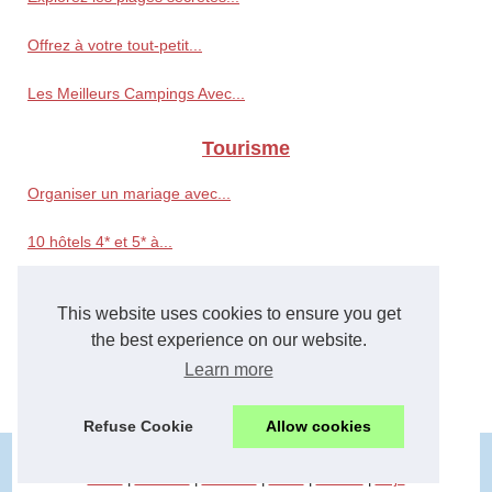
Offrez à votre tout-petit...
Les Meilleurs Campings Avec...
Tourisme
Organiser un mariage avec...
10 hôtels 4* et 5* à...
Organisez votre Enterrement...
This website uses cookies to ensure you get
Comment Dénicher une...
the best experience on our website.
Learn more
New York urbain : Les...
Refuse Cookie
Allow cookies
© 2026
Acadia-tours.com
|
Plan du site
|
Cookies Policy
cesta
|
toerisme
|
touristes
|
travel
|
turismo
|
viaje