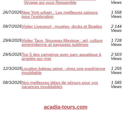
Voyage qui vous Ressemble
Views
26/7/2025
New York urbain : Les meilleures saisons
1 558
pour l'exploration
Views
09/7/2025
Visiter Liverpool : musées, docks et Beatles
2 144
Views
29/6/2025
Visiter Taos, Nouveau-Mexique : art, culture
1 728
amérindienne et paysages sublimes
Views
29/5/2025
Top 5 des campings avec parc aquatique à
2 503
argelès-sur-mer
Views
12/3/2025
Location bateau seine : vivez une expérience
1 255
inoubliable
Views
08/3/2025
Nos meilleures idées de séjours pour vos
1 585
vacances inoubliables
Views
acadia-tours.com