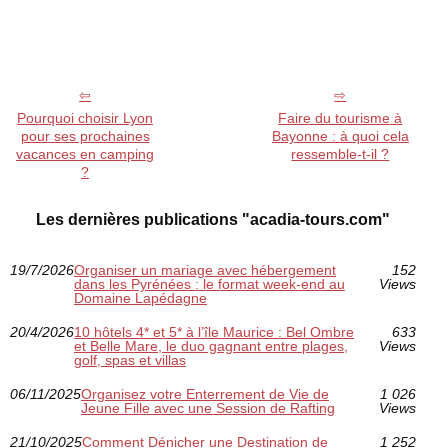
Pourquoi choisir Lyon
Faire du tourisme à
pour ses prochaines
Bayonne : à quoi cela
vacances en camping
ressemble-t-il ?
?
Les dernières publications "acadia-tours.com"
19/7/2026
Organiser un mariage avec hébergement
152
dans les Pyrénées : le format week-end au
Views
Domaine Lapédagne
20/4/2026
10 hôtels 4* et 5* à l’île Maurice : Bel Ombre
633
et Belle Mare, le duo gagnant entre plages,
Views
golf, spas et villas
06/11/2025
Organisez votre Enterrement de Vie de
1 026
Jeune Fille avec une Session de Rafting
Views
21/10/2025
Comment Dénicher une Destination de
1 252