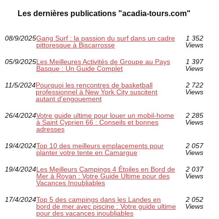
Les dernières publications "acadia-tours.com"
08/9/2025
Gang Surf : la passion du surf dans un cadre
1 352
pittoresque à Biscarrosse
Views
05/9/2025
Les Meilleures Activités de Groupe au Pays
1 397
Basque : Un Guide Complet
Views
11/5/2024
Pourquoi les rencontres de basketball
2 722
professionnel à New York City suscitent
Views
autant d'engouement
26/4/2024
Votre guide ultime pour louer un mobil-home
2 285
à Saint Cyprien 66 : Conseils et bonnes
Views
adresses
19/4/2024
Top 10 des meilleurs emplacements pour
2 057
planter votre tente en Camargue
Views
19/4/2024
Les Meilleurs Campings 4 Étoiles en Bord de
2 037
Mer à Royan : Votre Guide Ultime pour des
Views
Vacances Inoubliables
17/4/2024
Top 5 des campings dans les Landes en
2 052
bord de mer avec piscine : Votre guide ultime
Views
pour des vacances inoubliables