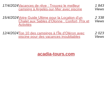
17/4/2024
Vacances de rêve : Trouvez le meilleur
1 843
camping à Argelès-sur-Mer avec piscine
Views
15/4/2024
Votre Guide Ultime pour la Location d'un
2 338
Chalet aux Sables d'Olonne : Confort, Prix et
Views
Activités
12/4/2024
Top 10 des campings à l'Île d'Oléron avec
2 023
piscine pour des vacances inoubliables
Views
acadia-tours.com