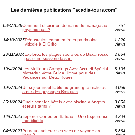
Les dernières publications "acadia-tours.com"
03/4/2026
Comment choisir un domaine de mariage au
767
pays basque ?
Views
14/10/2025
Dégustation commentée et patrimoine
1 220
viticole à El Grifo
Views
23/11/2024
Explorez les plages secrètes de Biscarrosse
2 564
pour une session de surf
Views
19/4/2024
Les Meilleurs Campings Avec Accueil Spécial
3 105
Motards : Votre Guide Ultime pour des
Views
Vacances sur Deux Roues
19/2/2024
Un séjour inoubliable au grand gîte niché au
3 066
cœur des paysages Basques
Views
25/1/2024
Quels sont les hôtels avec piscine à Angers
3 658
et leurs tarifs ?
Views
14/6/2023
Explorer Corfou en Bateau – Une Expérience
3 284
Inoubliable
Views
04/5/2023
Pourquoi acheter ses sacs de voyage en
3 864