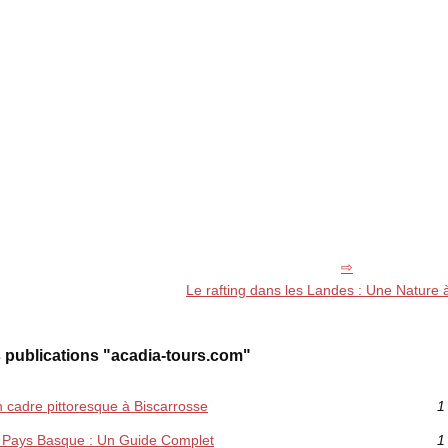
Le rafting dans les Landes : Une Nature 
 publications "acadia-tours.com"
n cadre pittoresque à Biscarrosse
1
u Pays Basque : Un Guide Complet
1