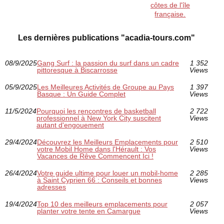
côtes de l'île
française.
Les dernières publications "acadia-tours.com"
08/9/2025
Gang Surf : la passion du surf dans un cadre
1 352
pittoresque à Biscarrosse
Views
05/9/2025
Les Meilleures Activités de Groupe au Pays
1 397
Basque : Un Guide Complet
Views
11/5/2024
Pourquoi les rencontres de basketball
2 722
professionnel à New York City suscitent
Views
autant d'engouement
29/4/2024
Découvrez les Meilleurs Emplacements pour
2 510
votre Mobil Home dans l'Hérault : Vos
Views
Vacances de Rêve Commencent Ici !
26/4/2024
Votre guide ultime pour louer un mobil-home
2 285
à Saint Cyprien 66 : Conseils et bonnes
Views
adresses
19/4/2024
Top 10 des meilleurs emplacements pour
2 057
planter votre tente en Camargue
Views