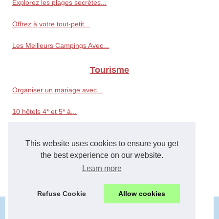
Explorez les plages secrètes...
Offrez à votre tout-petit...
Les Meilleurs Campings Avec...
Tourisme
Organiser un mariage avec...
10 hôtels 4* et 5* à...
Organisez votre Enterrement...
This website uses cookies to ensure you get
Comment Dénicher une...
the best experience on our website.
Learn more
New York urbain : Les...
Refuse Cookie
Allow cookies
© 2026
Acadia-tours.com
|
Plan du site
|
Cookies Policy
cesta
|
toerisme
|
touristes
|
travel
|
turismo
|
viaje