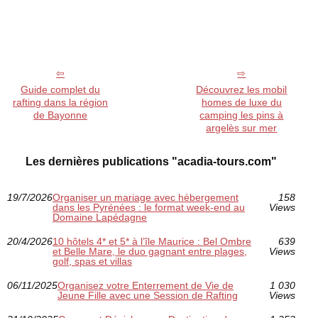
Guide complet du
Découvrez les mobil
rafting dans la région
homes de luxe du
de Bayonne
camping les pins à
argelès sur mer
Les dernières publications "acadia-tours.com"
19/7/2026
Organiser un mariage avec hébergement
158
dans les Pyrénées : le format week-end au
Views
Domaine Lapédagne
20/4/2026
10 hôtels 4* et 5* à l’île Maurice : Bel Ombre
639
et Belle Mare, le duo gagnant entre plages,
Views
golf, spas et villas
06/11/2025
Organisez votre Enterrement de Vie de
1 030
Jeune Fille avec une Session de Rafting
Views