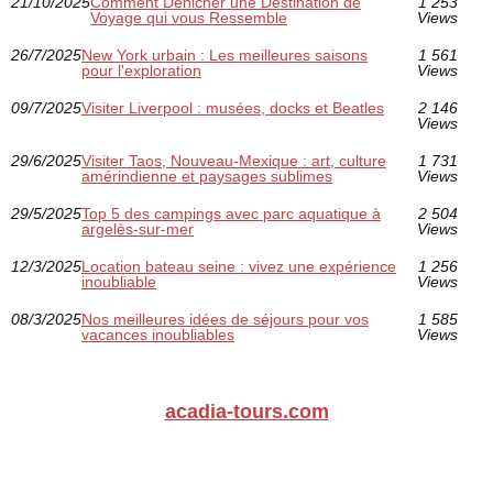
21/10/2025
Comment Dénicher une Destination de
1 253
Voyage qui vous Ressemble
Views
26/7/2025
New York urbain : Les meilleures saisons
1 561
pour l'exploration
Views
09/7/2025
Visiter Liverpool : musées, docks et Beatles
2 146
Views
29/6/2025
Visiter Taos, Nouveau-Mexique : art, culture
1 731
amérindienne et paysages sublimes
Views
29/5/2025
Top 5 des campings avec parc aquatique à
2 504
argelès-sur-mer
Views
12/3/2025
Location bateau seine : vivez une expérience
1 256
inoubliable
Views
08/3/2025
Nos meilleures idées de séjours pour vos
1 585
vacances inoubliables
Views
acadia-tours.com