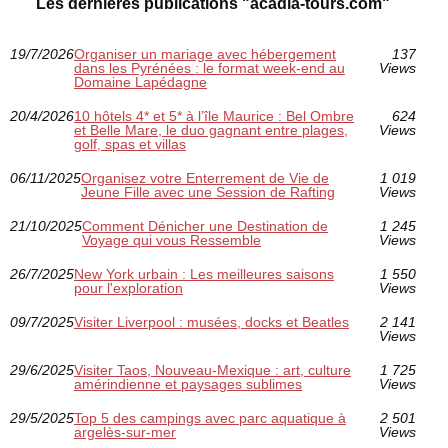
Les dernières publications "acadia-tours.com"
19/7/2026
Organiser un mariage avec hébergement
137
dans les Pyrénées : le format week-end au
Views
Domaine Lapédagne
20/4/2026
10 hôtels 4* et 5* à l’île Maurice : Bel Ombre
624
et Belle Mare, le duo gagnant entre plages,
Views
golf, spas et villas
06/11/2025
Organisez votre Enterrement de Vie de
1 019
Jeune Fille avec une Session de Rafting
Views
21/10/2025
Comment Dénicher une Destination de
1 245
Voyage qui vous Ressemble
Views
26/7/2025
New York urbain : Les meilleures saisons
1 550
pour l'exploration
Views
09/7/2025
Visiter Liverpool : musées, docks et Beatles
2 141
Views
29/6/2025
Visiter Taos, Nouveau-Mexique : art, culture
1 725
amérindienne et paysages sublimes
Views
29/5/2025
Top 5 des campings avec parc aquatique à
2 501
argelès-sur-mer
Views