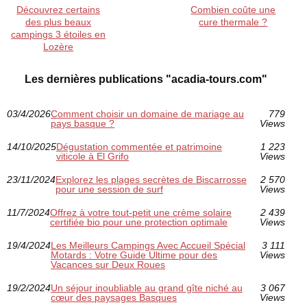
Découvrez certains
Combien coûte une
des plus beaux
cure thermale ?
campings 3 étoiles en
Lozère
Les dernières publications "acadia-tours.com"
03/4/2026
Comment choisir un domaine de mariage au
779
pays basque ?
Views
14/10/2025
Dégustation commentée et patrimoine
1 223
viticole à El Grifo
Views
23/11/2024
Explorez les plages secrètes de Biscarrosse
2 570
pour une session de surf
Views
11/7/2024
Offrez à votre tout-petit une crème solaire
2 439
certifiée bio pour une protection optimale
Views
19/4/2024
Les Meilleurs Campings Avec Accueil Spécial
3 111
Motards : Votre Guide Ultime pour des
Views
Vacances sur Deux Roues
19/2/2024
Un séjour inoubliable au grand gîte niché au
3 067
cœur des paysages Basques
Views