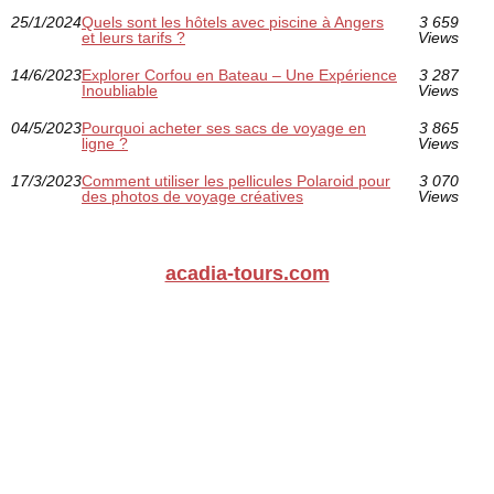
25/1/2024
Quels sont les hôtels avec piscine à Angers
3 659
et leurs tarifs ?
Views
14/6/2023
Explorer Corfou en Bateau – Une Expérience
3 287
Inoubliable
Views
04/5/2023
Pourquoi acheter ses sacs de voyage en
3 865
ligne ?
Views
17/3/2023
Comment utiliser les pellicules Polaroid pour
3 070
des photos de voyage créatives
Views
acadia-tours.com