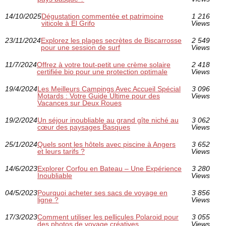
14/10/2025
Dégustation commentée et patrimoine
1 216
viticole à El Grifo
Views
23/11/2024
Explorez les plages secrètes de Biscarrosse
2 549
pour une session de surf
Views
11/7/2024
Offrez à votre tout-petit une crème solaire
2 418
certifiée bio pour une protection optimale
Views
19/4/2024
Les Meilleurs Campings Avec Accueil Spécial
3 096
Motards : Votre Guide Ultime pour des
Views
Vacances sur Deux Roues
19/2/2024
Un séjour inoubliable au grand gîte niché au
3 062
cœur des paysages Basques
Views
25/1/2024
Quels sont les hôtels avec piscine à Angers
3 652
et leurs tarifs ?
Views
14/6/2023
Explorer Corfou en Bateau – Une Expérience
3 280
Inoubliable
Views
04/5/2023
Pourquoi acheter ses sacs de voyage en
3 856
ligne ?
Views
17/3/2023
Comment utiliser les pellicules Polaroid pour
3 055
des photos de voyage créatives
Views