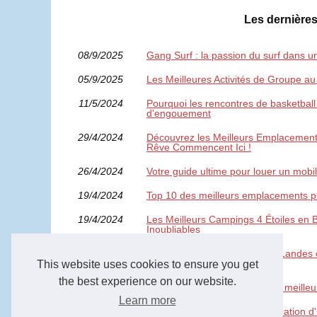
Les dernières
08/9/2025
Gang Surf : la passion du surf dans u
05/9/2025
Les Meilleures Activités de Groupe a
11/5/2024
Pourquoi les rencontres de basketball
d'engouement
29/4/2024
Découvrez les Meilleurs Emplacements
Rêve Commencent Ici !
26/4/2024
Votre guide ultime pour louer un mobi
19/4/2024
Top 10 des meilleurs emplacements p
19/4/2024
Les Meilleurs Campings 4 Étoiles en 
Inoubliables
17/4/2024
Top 5 des campings dans les Landes e
vacances inoubliables
This website uses cookies to ensure you get
the best experience on our website.
17/4/2024
Vacances de rêve : Trouvez le meille
Learn more
15/4/2024
Votre Guide Ultime pour la Location d'