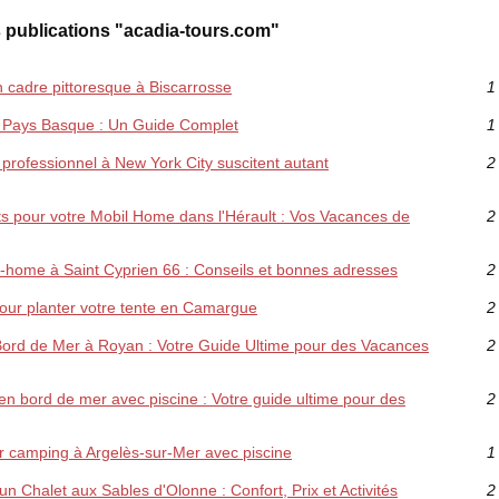
 publications "acadia-tours.com"
n cadre pittoresque à Biscarrosse
1
u Pays Basque : Un Guide Complet
1
 professionnel à New York City suscitent autant
2
 pour votre Mobil Home dans l'Hérault : Vos Vacances de
2
l-home à Saint Cyprien 66 : Conseils et bonnes adresses
2
our planter votre tente en Camargue
2
Bord de Mer à Royan : Votre Guide Ultime pour des Vacances
2
n bord de mer avec piscine : Votre guide ultime pour des
2
ur camping à Argelès-sur-Mer avec piscine
1
un Chalet aux Sables d'Olonne : Confort, Prix et Activités
2