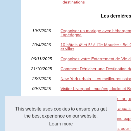
destinations
Les dernières
19/7/2026
Organiser un mariage avec hébergeme
Lapédagne
20/4/2026
10 hôtels 4* et 5* à l’île Maurice : Be
et villas
06/11/2025
Organisez votre Enterrement de Vie d
21/10/2025
Comment Dénicher une Destination d
26/7/2025
New York urbain : Les meilleures saiso
09/7/2025
Visiter Liverpool : musées, docks et B
29/6/2025
Visiter Taos, Nouveau-Mexique : art,
29/5/2025
Top 5 des campings avec parc aquati
This website uses cookies to ensure you get
the best experience on our website.
12/3/2025
Location bateau seine : vivez une exp
Learn more
08/3/2025
Nos meilleures idées de séjours pour