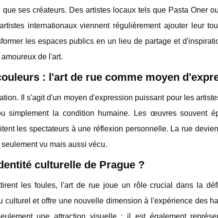
e que ses créateurs. Des artistes locaux tels que Pasta Oner o
 artistes internationaux viennent régulièrement ajouter leur t
ormer les espaces publics en un lieu de partage et d'inspirati
 amoureux de l'art.
couleurs : l'art de rue comme moyen d'expr
tion. Il s'agit d'un moyen d'expression puissant pour les artiste
e ou simplement la condition humaine. Les œuvres souvent 
itent les spectateurs à une réflexion personnelle. La rue devien
on seulement vu mais aussi vécu.
identité culturelle de Prague ?
irent les foules, l'art de rue joue un rôle crucial dans la déf
issu culturel et offre une nouvelle dimension à l'expérience des ha
eulement une attraction visuelle ; il est également représen