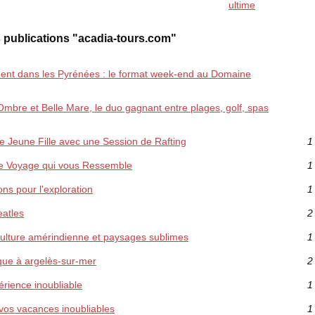
ultime
 publications "acadia-tours.com"
nt dans les Pyrénées : le format week-end au Domaine
l Ombre et Belle Mare, le duo gagnant entre plages, golf, spas
e Jeune Fille avec une Session de Rafting
1
e Voyage qui vous Ressemble
1
ns pour l'exploration
1
eatles
2
 culture amérindienne et paysages sublimes
1
que à argelès-sur-mer
2
érience inoubliable
1
 vos vacances inoubliables
1