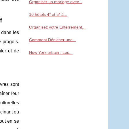
Organiser un mariage avec...
10 hôtels 4* et 5* à...
f
Organisez votre Enterrement...
 dans les
Comment Dénicher une...
e pragois.
ter et de
New York urbain : Les...
uvres sont
aîner leur
lturelles
scinant où
tout en se