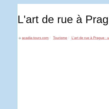
L'art de rue à Pra
acadia-tours.com
Tourisme
L'art de rue à Prague :