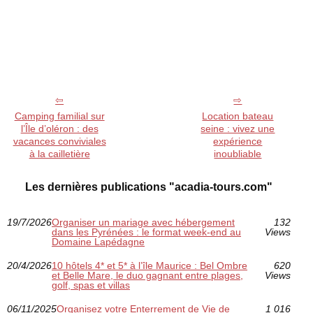
Camping familial sur
Location bateau
l’Île d’oléron : des
seine : vivez une
vacances conviviales
expérience
à la cailletière
inoubliable
Les dernières publications "acadia-tours.com"
19/7/2026
Organiser un mariage avec hébergement
132
dans les Pyrénées : le format week-end au
Views
Domaine Lapédagne
20/4/2026
10 hôtels 4* et 5* à l’île Maurice : Bel Ombre
620
et Belle Mare, le duo gagnant entre plages,
Views
golf, spas et villas
06/11/2025
Organisez votre Enterrement de Vie de
1 016