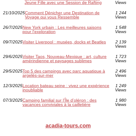
Jeune Fille avec une Session de Rafting
Views
21/10/2025
Comment Dénicher une Destination de
1 244
Voyage qui vous Ressemble
Views
26/7/2025
New York urbain : Les meilleures saisons
1 548
pour l'exploration
Views
09/7/2025
Visiter Liverpool : musées, docks et Beatles
2 139
Views
29/6/2025
Visiter Taos, Nouveau-Mexique : art, culture
1 723
amérindienne et paysages sublimes
Views
29/5/2025
Top 5 des campings avec parc aquatique à
2 496
argelès-sur-mer
Views
12/3/2025
Location bateau seine : vivez une expérience
1 249
inoubliable
Views
07/3/2025
Camping familial sur l’Île d’oléron : des
1 980
vacances conviviales à la cailletière
Views
acadia-tours.com