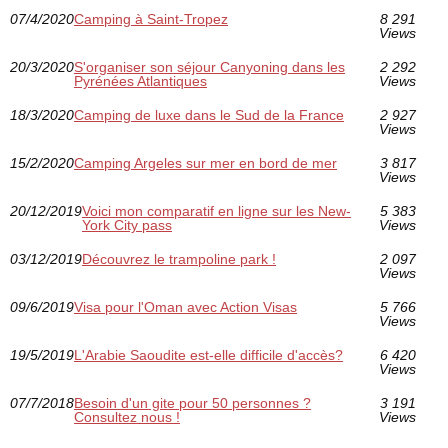
07/4/2020
Camping à Saint-Tropez
8 291
Views
20/3/2020
S'organiser son séjour Canyoning dans les
2 292
Pyrénées Atlantiques
Views
18/3/2020
Camping de luxe dans le Sud de la France
2 927
Views
15/2/2020
Camping Argeles sur mer en bord de mer
3 817
Views
20/12/2019
Voici mon comparatif en ligne sur les New-
5 383
York City pass
Views
03/12/2019
Découvrez le trampoline park !
2 097
Views
09/6/2019
Visa pour l'Oman avec Action Visas
5 766
Views
19/5/2019
L'Arabie Saoudite est-elle difficile d'accès?
6 420
Views
07/7/2018
Besoin d'un gite pour 50 personnes ?
3 191
Consultez nous !
Views