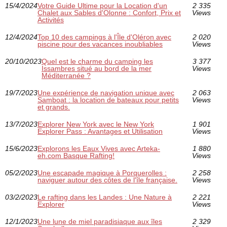
15/4/2024
Votre Guide Ultime pour la Location d'un
2 335
Chalet aux Sables d'Olonne : Confort, Prix et
Views
Activités
12/4/2024
Top 10 des campings à l'Île d'Oléron avec
2 020
piscine pour des vacances inoubliables
Views
20/10/2023
Quel est le charme du camping les
3 377
Issambres situé au bord de la mer
Views
Méditerranée ?
19/7/2023
Une expérience de navigation unique avec
2 063
Samboat : la location de bateaux pour petits
Views
et grands.
13/7/2023
Explorer New York avec le New York
1 901
Explorer Pass : Avantages et Utilisation
Views
15/6/2023
Explorons les Eaux Vives avec Arteka-
1 880
eh.com Basque Rafting!
Views
05/2/2023
Une escapade magique à Porquerolles :
2 258
naviguer autour des côtes de l'île française.
Views
03/2/2023
Le rafting dans les Landes : Une Nature à
2 221
Explorer
Views
12/1/2023
Une lune de miel paradisiaque aux îles
2 329