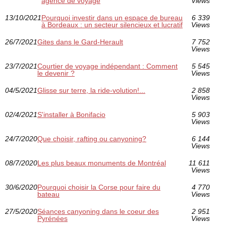
agence de voyage
Views
13/10/2021
Pourquoi investir dans un espace de bureau
6 339
à Bordeaux : un secteur silencieux et lucratif
Views
26/7/2021
Gites dans le Gard-Herault
7 752
Views
23/7/2021
Courtier de voyage indépendant : Comment
5 545
le devenir ?
Views
04/5/2021
Glisse sur terre, la ride-volution!...
2 858
Views
02/4/2021
S'installer à Bonifacio
5 903
Views
24/7/2020
Que choisir, rafting ou canyoning?
6 144
Views
08/7/2020
Les plus beaux monuments de Montréal
11 611
Views
30/6/2020
Pourquoi choisir la Corse pour faire du
4 770
bateau
Views
27/5/2020
Séances canyoning dans le coeur des
2 951
Pyrénées
Views