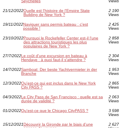
Seychelles
Views
21/12/2022
Quelle est l'histoire de l'Empire State
2 190
Building de New York ?
Views
19/11/2022
Naviguer sans permis bateau : c'est
2 425
possible !
Views
23/10/2022
Pourquoi le Rockefeller Center est-il l'une
2 858
des attractions touristiques les plus
Views
populaires de New York ?
27/7/2022
Le coût d'une excursion en bateau à
2 304
Hendaye : à quoi faut-il s'attendre ?
Views
14/7/2022
Samboat: Der beste Yachtvermieter in der
1 953
Branche
Views
12/3/2022
Qu'est-ce qui est inclus dans le New York
2 865
City PASS ?
Views
04/3/2022
Le City Pass de San Francisco : quelle est sa
2 063
durée de validité ?
Views
01/2/2022
Qu'est-ce que le Chicago CityPASS ?
3 598
Views
15/12/2021
Découvrir la Gironde par le biais d’une
2 627