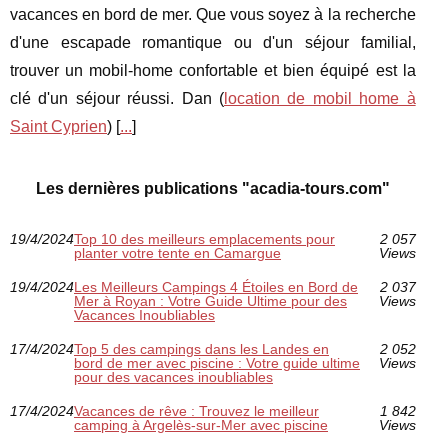
vacances en bord de mer. Que vous soyez à la recherche
d'une escapade romantique ou d'un séjour familial,
trouver un mobil-home confortable et bien équipé est la
clé d'un séjour réussi. Dan (
location de mobil home à
Saint Cyprien
) [
...
]
Les dernières publications "acadia-tours.com"
19/4/2024
Top 10 des meilleurs emplacements pour
2 057
planter votre tente en Camargue
Views
19/4/2024
Les Meilleurs Campings 4 Étoiles en Bord de
2 037
Mer à Royan : Votre Guide Ultime pour des
Views
Vacances Inoubliables
17/4/2024
Top 5 des campings dans les Landes en
2 052
bord de mer avec piscine : Votre guide ultime
Views
pour des vacances inoubliables
17/4/2024
Vacances de rêve : Trouvez le meilleur
1 842
camping à Argelès-sur-Mer avec piscine
Views