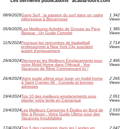
Les dernières publications "acadia-tours.com"
08/9/2025
Gang Surf : la passion du surf dans un cadre
1 342
pittoresque à Biscarrosse
Views
05/9/2025
Les Meilleures Activités de Groupe au Pays
1 385
Basque : Un Guide Complet
Views
11/5/2024
Pourquoi les rencontres de basketball
2 714
professionnel à New York City suscitent
Views
autant d'engouement
29/4/2024
Découvrez les Meilleurs Emplacements pour
2 495
votre Mobil Home dans l'Hérault : Vos
Views
Vacances de Rêve Commencent Ici !
26/4/2024
Votre guide ultime pour louer un mobil-home
2 265
à Saint Cyprien 66 : Conseils et bonnes
Views
adresses
19/4/2024
Top 10 des meilleurs emplacements pour
2 051
planter votre tente en Camargue
Views
19/4/2024
Les Meilleurs Campings 4 Étoiles en Bord de
2 033
Mer à Royan : Votre Guide Ultime pour des
Views
Vacances Inoubliables
17/4/2024
Top 5 des campings dans les Landes en
2 047