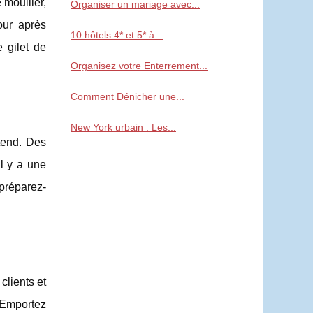
 mouiller,
Organiser un mariage avec...
our après
10 hôtels 4* et 5* à...
e gilet de
Organisez votre Enterrement...
Comment Dénicher une...
New York urbain : Les...
tend. Des
l y a une
 préparez-
clients et
 Emportez