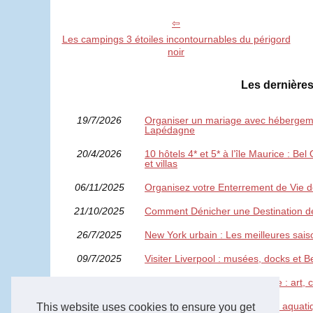
Les campings 3 étoiles incontournables du périgord
noir
Les dernières
19/7/2026
Organiser un mariage avec hébergeme
Lapédagne
20/4/2026
10 hôtels 4* et 5* à l’île Maurice : Be
et villas
06/11/2025
Organisez votre Enterrement de Vie d
21/10/2025
Comment Dénicher une Destination d
26/7/2025
New York urbain : Les meilleures saiso
09/7/2025
Visiter Liverpool : musées, docks et B
29/6/2025
Visiter Taos, Nouveau-Mexique : art,
29/5/2025
Top 5 des campings avec parc aquati
This website uses cookies to ensure you get