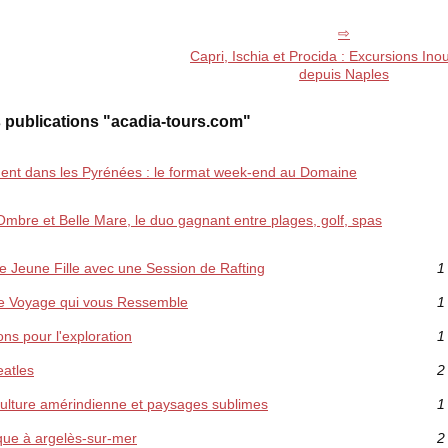
Capri, Ischia et Procida : Excursions Ino
depuis Naples
 publications "acadia-tours.com"
nt dans les Pyrénées : le format week-end au Domaine
l Ombre et Belle Mare, le duo gagnant entre plages, golf, spas
e Jeune Fille avec une Session de Rafting
1
e Voyage qui vous Ressemble
1
ns pour l'exploration
1
eatles
2
 culture amérindienne et paysages sublimes
1
que à argelès-sur-mer
2