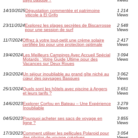
pays basque ?
Views
14/10/2025
Dégustation commentée et patrimoine
1 214
viticole à El Grifo
Views
23/11/2024
Explorez les plages secrètes de Biscarrosse
2 548
pour une session de surf
Views
11/7/2024
Offrez à votre tout-petit une crème solaire
2 417
certifiée bio pour une protection optimale
Views
19/4/2024
Les Meilleurs Campings Avec Accueil Spécial
3 094
Motards : Votre Guide Ultime pour des
Views
Vacances sur Deux Roues
19/2/2024
Un séjour inoubliable au grand gîte niché au
3 062
cœur des paysages Basques
Views
25/1/2024
Quels sont les hôtels avec piscine à Angers
3 651
et leurs tarifs ?
Views
14/6/2023
Explorer Corfou en Bateau – Une Expérience
3 279
Inoubliable
Views
04/5/2023
Pourquoi acheter ses sacs de voyage en
3 855
ligne ?
Views
17/3/2023
Comment utiliser les pellicules Polaroid pour
3 054
des photos de voyage créatives
Views